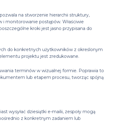
wala na stworzenie hierarchii struktury,
ów i monitorowanie postępów. Właściwie
poszczególne kroki jest jasno przypisana do
lonych do konkretnych użytkowników z określonym
o elementu projektu jest zredukowane.
wania terminów w wizualnej formie. Poprawia to
okumentem lub etapem procesu, tworząc spójną
t wysyłać dziesiątki e-mailii, zespoły mogą
pośrednio z konkretnym zadaniem lub