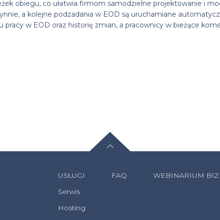
ścieżek obiegu, co ułatwia firmom samodzielne projektowanie i 
ynnie, a kolejne podzadania w EOD są uruchamiane automatycz
 pracy w EOD oraz historię zmian, a pracownicy w bieżące kom
USŁUGI
FAQ
WEBINARIUM BI
Serwis
Hosting