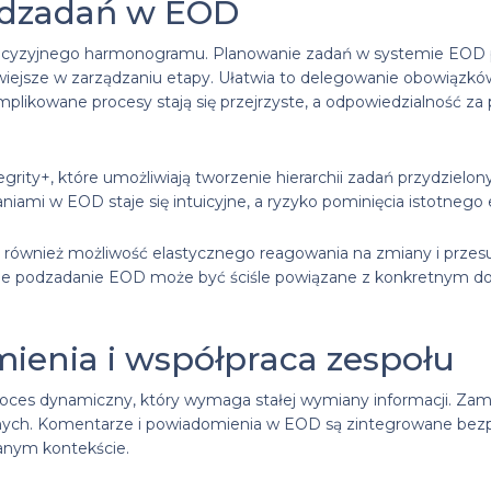
odzadań w EOD
recyzyjnego harmonogramu. Planowanie zadań w systemie EOD poz
łatwiejsze w zarządzaniu etapy. Ułatwia to delegowanie obowiązk
likowane procesy stają się przejrzyste, a odpowiedzialność za 
egrity+, które umożliwiają tworzenie hierarchii zadań przydzie
aniami w EOD staje się intuicyjne, a ryzyko pominięcia istotneg
ównież możliwość elastycznego reagowania na zmiany i przesu
ane podzadanie EOD może być ściśle powiązane z konkretnym d
ienia i współpraca zespołu
es dynamiczny, który wymaga stałej wymiany informacji. Zamias
nych. Komentarze i powiadomienia w EOD są zintegrowane bez
anym kontekście.