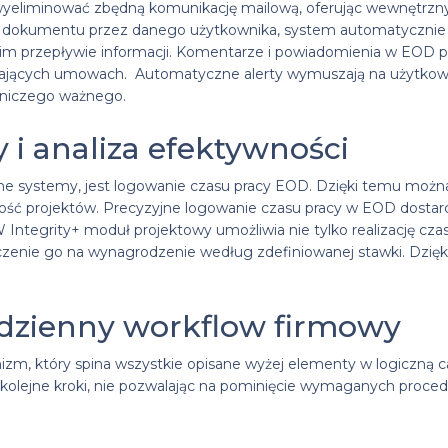
 wyeliminować zbędną komunikację mailową, oferując wewnętrzny 
iu dokumentu przez danego użytkownika, system automatycznie
im przepływie informacji. Komentarze i powiadomienia w EOD pe
gasających umowach. Automatyczne alerty wymuszają na użytko
 niczego ważnego.
 i analiza efektywności
 systemy, jest logowanie czasu pracy EOD. Dzięki temu można 
wność projektów. Precyzyjne logowanie czasu pracy w EOD dostar
Integrity+ moduł projektowy umożliwia nie tylko realizację czasu
iczenie go na wynagrodzenie według zdefiniowanej stawki. Dzię
dzienny workflow firmowy
, który spina wszystkie opisane wyżej elementy w logiczną 
z kolejne kroki, nie pozwalając na pominięcie wymaganych proc