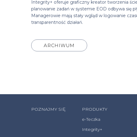
Integrity+ oferuje graficzny kreator tworzenia 
planowanie zadań w systemie EOD odbywa się pł
Managerowie mają stały wgląd w logowanie czasu
transparentność działań.
ARCHIWUM
POZNAJMY SIĘ
PRODUKTY
e-Teczka
Integrity+