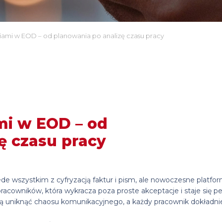
ami w EOD – od planowania po analizę czasu pracy
mi w EOD – od
ę czasu pracy
de wszystkim z cyfryzacją faktur i pism, ale nowoczesne platfo
pracowników, która wykracza poza proste akceptacje i staje się
ą uniknąć chaosu komunikacyjnego, a każdy pracownik dokładnie