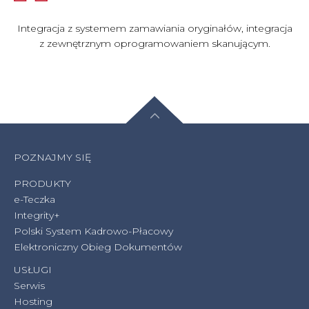
Integracja z systemem zamawiania oryginałów, integracja
z zewnętrznym oprogramowaniem skanującym.
POZNAJMY SIĘ
PRODUKTY
e-Teczka
Integrity+
Polski System Kadrowo-Płacowy
Elektroniczny Obieg Dokumentów
USŁUGI
Serwis
Hosting